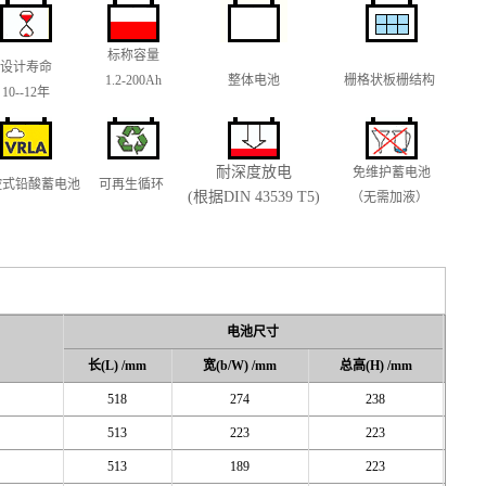
标称容量
设计寿命
1.2-200Ah
整体电池
栅格状板栅结构
10--12年
耐深度放电
免维护蓄电池
控式铅酸蓄电池
可再生循环
(根据DIN 43539 T5)
（无需加液）
电池尺寸
长(L) /mm
宽(b/W) /mm
总高(H) /mm
518
274
238
513
223
223
513
189
223