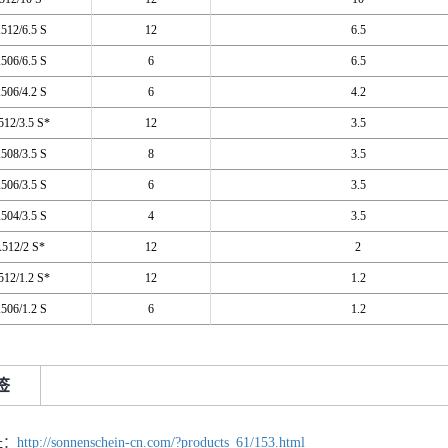
512/6.5 S
12
6.5
506/6.5 S
6
6.5
506/4.2 S
6
4.2
12/3.5 S*
12
3.5
508/3.5 S
8
3.5
506/3.5 S
6
3.5
504/3.5 S
4
3.5
512/2 S*
12
2
12/1.2 S*
12
1.2
506/1.2 S
6
1.2
签
址：
http://sonnenschein-cn.com/?products_61/153.html