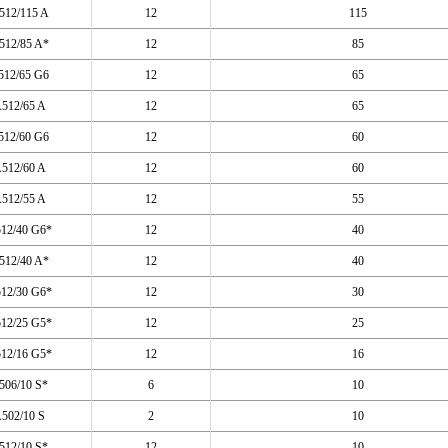
512/115 A
12
115
512/85 A*
12
85
512/65 G6
12
65
512/65 A
12
65
512/60 G6
12
60
512/60 A
12
60
512/55 A
12
55
12/40 G6*
12
40
512/40 A*
12
40
12/30 G6*
12
30
12/25 G5*
12
25
12/16 G5*
12
16
506/10 S*
6
10
502/10 S
2
10
512/10 S*
12
10