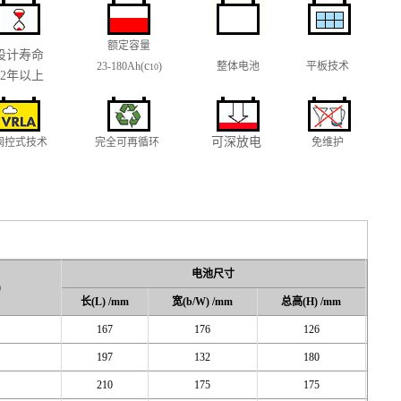
额定容量
设计寿命
c
23-180Ah(
)
整体电池
平板技术
10
12年以上
可深放电
阀控式技术
完全可再循环
免维护
电池尺寸
)
长(L) /mm
宽(b/W) /mm
总高(H) /mm
167
176
126
197
132
180
210
175
175