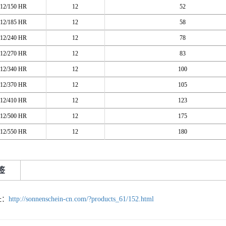
12/150 HR
12
52
12/185 HR
12
58
12/240 HR
12
78
12/270 HR
12
83
12/340 HR
12
100
12/370 HR
12
105
12/410 HR
12
123
12/500 HR
12
175
12/550 HR
12
180
签
址：
http://sonnenschein-cn.com/?products_61/152.html