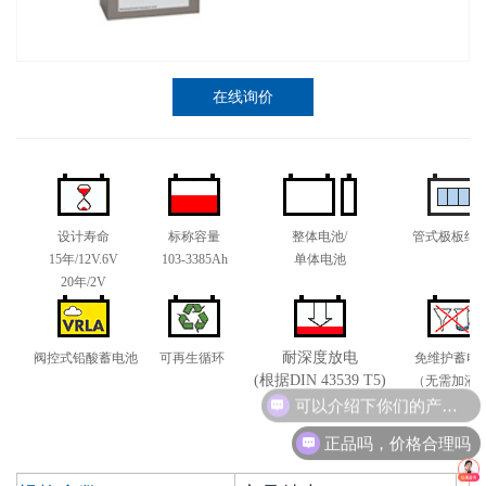
在线询价
设计寿命
标称容量
整体电池/
管式极板结
15年/12V.6V
103-3385Ah
单体电池
20年/2V
耐深度放电
阀控式铅酸蓄电池
可再生循环
免维护蓄电
(根据DIN 43539 T5)
（无需加液
可以介绍下你们的产品么
正品吗，价格合理吗