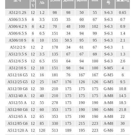
Ah
号
V
A512/1.2S
12
1.2
98
98
50
55
S-6.3
0.65
A506/3.5 S
6
3.5
135
35
60
67
S-6.3
0.7
A506/4.2 S
6
4.2
70
48
100
102
S-6.3
0.9
A506/6.5 S
6
6.5
151
34
94
99
S-6.3
1.4
A506/10 S
6
10
151
50.5
95
95
S-6.3
2.1
A512/2 S
12
2
178
34
61
67
S-6.3
1
A512/3.5 S
12
3.5
135
67
67
69
S-6.3
1.3
A512/6.5 S
12
6.5
151
64
94
100
S-6.3
2.6
A512/10 S
12
10
151
98
94
100
S-M5
4
A512/16 G5
12
16
181
76
167
167
G-M5
6
A512/25 G5
12
25
167
176
126
126
G-M5
9.5
A512/30 G6
12
30
210
175
175
175
G-M6
10.8
A512/40 A
12
40
210
175
175
175
A-M8
14.5
A512/55 A
12
55
278
175
190
190
A-M8
18.5
A512/60 G6
12
60
353
175
190
190
G-M6
21.8
A512/65 A
12
65
353
175
190
190
A-M8
22
A512/85 G6
12
85
330
175
215
223
A-M8
30
A512/120 A
12
120
513
189
195
223
G-M6
35