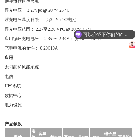
推荐进行恒压充电
浮充电压： 2.27Vpc @ 20 〜 25 °C
浮充电压温度补偿： -为3mV / ℃/电池
浮充电压范围： 2.27至2.30 VPC @ 20 〜 25 °C
可以介绍下你们的产品么
应用循环充电电压： 2.35 〜 2.40Vpc @ 20 〜 25 °C
充电电流的允许： 0.20C10A
应用
太阳能和风能系统
电信
UPS系统
数据中心
电力设施
产品参数
电
容量
端子型
型号
压
长mm
宽mm
高mm
mm
重量Kg