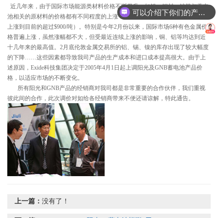
近几年来，由于国际市场能源类材料价格不断攀升，如铅、钢材、锌等与蓄电
可以介绍下你们的产品么
池相关的原材料的价格都有不同程度的上涨（例如：铅已由2003年底的$500/吨
上涨到目前的超过$900/吨）。特别是今年2月份以来，国际市场6种有色金属价
格普遍上涨，虽然涨幅都不大，但受最近连续上涨的影响，铜、铝等均达到近
十几年来的最高值。2月底伦敦金属交易所的铝、锡、镍的库存出现了较大幅度
的下降……这些因素都导致我司产品的生产成本和进口成本提高很大。由于上
述原因，Exide科技集团决定于2005年4月1日起上调阳光及GNB蓄电池产品价
格，以适应市场的不断变化。
所有阳光和GNB产品的经销商对我司都是非常重要的合作伙伴，我们重视
彼此间的合作，此次调价对如给各经销商带来不便还请谅解，特此通告。
上一篇：
没有了！